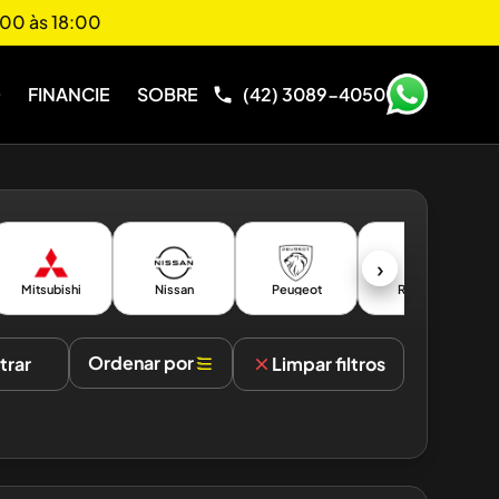
00 às 18:00
O
FINANCIE
SOBRE
(42) 3089-4050
›
Mitsubishi
Nissan
Peugeot
Renault
Ordenar por
ltrar
Limpar filtros