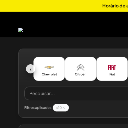
Horário de
‹
Chevrolet
Citroën
Fiat
Filtros aplicados:
s10