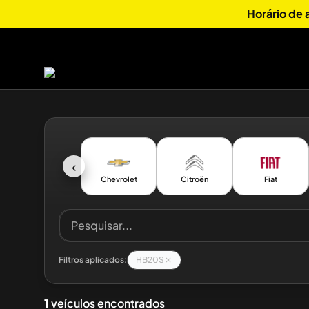
Horário de
‹
Chevrolet
Citroën
Fiat
Filtros aplicados:
HB20S
1
veículos encontrados