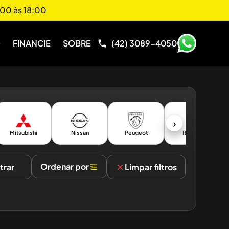
00 às 18:00
O
FINANCIE
SOBRE
(42) 3089-4050
›
Mitsubishi
Nissan
Peugeot
Renault
Ordenar por
ltrar
Limpar filtros