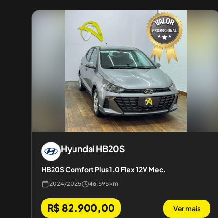
Hyundai
HB20S
HB20S Comfort Plus 1.0 Flex 12V Mec.
2024
/
2025
46.595 km
R$ 82.900,00
Ver mais