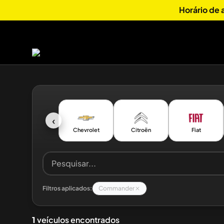
Horário de
‹
Chevrolet
Citroën
Fiat
Filtros aplicados:
Commander
1
veículos encontrados