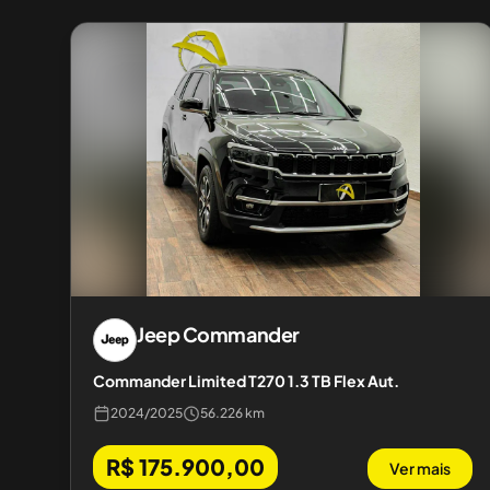
Jeep
Commander
Commander Limited T270 1.3 TB Flex Aut.
2024
/
2025
56.226 km
R$ 175.900,00
Ver mais