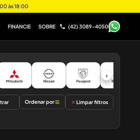
00 às 18:00
O
FINANCIE
SOBRE
(42) 3089-4050
›
Mitsubishi
Nissan
Peugeot
Renault
Ordenar por
ltrar
Limpar filtros