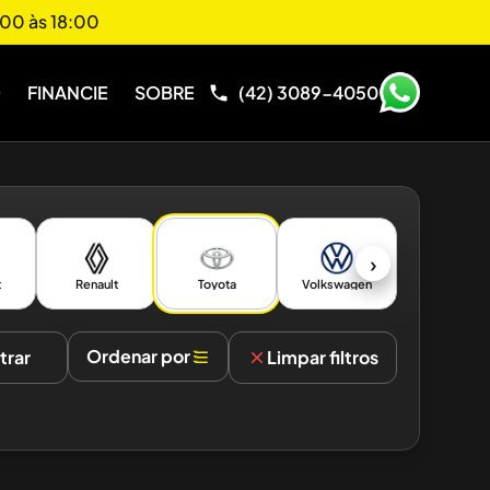
00 às 18:00
O
FINANCIE
SOBRE
(42) 3089-4050
›
t
Renault
Toyota
Volkswagen
Ordenar por
ltrar
Limpar filtros