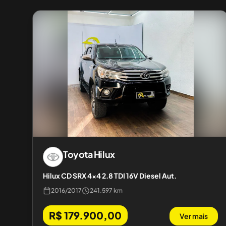
Toyota
Hilux
Hilux CD SRX 4x4 2.8 TDI 16V Diesel Aut.
2016
/
2017
241.597 km
R$ 179.900,00
Ver mais