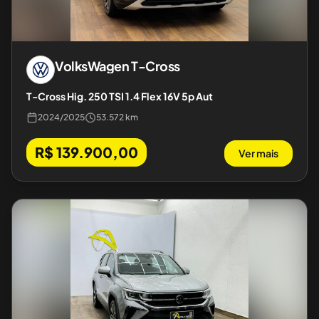
VolksWagen
T-Cross
T-Cross Hig. 250 TSI 1.4 Flex 16V 5p Aut
2024
/
2025
53.572 km
R$ 139.900,00
Ver mais