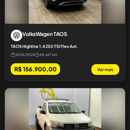
VolksWagen
TAOS
TAOS Highline 1.4 250 TSI Flex Aut.
2024
/
2024
48.667 km
R$ 156.900,00
Ver mais