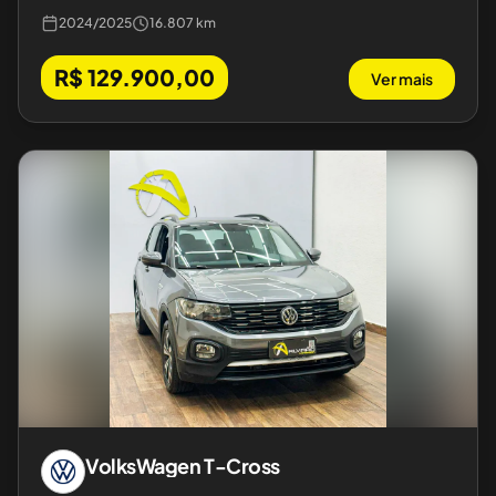
2024
/
2025
16.807 km
R$ 129.900,00
Ver mais
VolksWagen
T-Cross