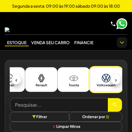
Segunda a sexta: 09:00 às 19:00 sábado 09:00 às 18:00
ESTOQUE
VENDA SEU CARRO
FINANCIE
‹
›
Nissan
Renault
Toyota
Volkswagen
Filtrar
Ordenar por
Limpar filtros