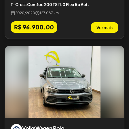
T-Cross Comfor. 200 TSI 1.0 Flex 5p Aut.
2020
/
2020
127.087 km
R$ 96.900,00
Ver mais
VolksWagen
Polo