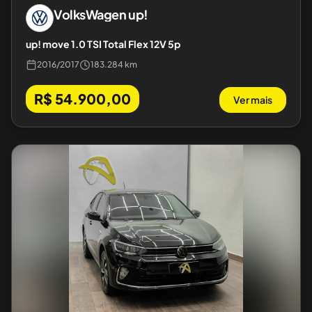
VolksWagen
up!
up! move 1.0 TSI Total Flex 12V 5p
2016
/
2017
183.284 km
R$ 54.900,00
Ver mais