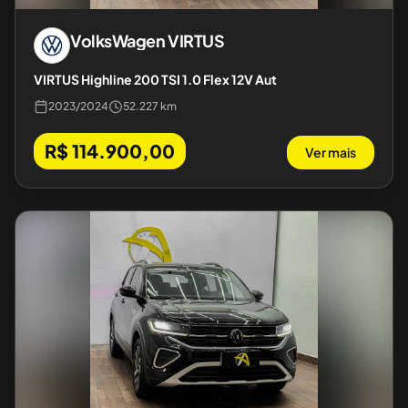
VolksWagen
VIRTUS
VIRTUS Highline 200 TSI 1.0 Flex 12V Aut
2023
/
2024
52.227 km
R$ 114.900,00
Ver mais