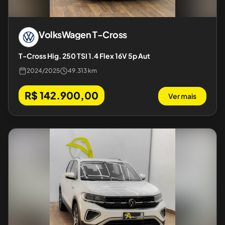
VolksWagen
T-Cross
T-Cross Hig. 250 TSI 1.4 Flex 16V 5p Aut
2024
/
2025
49.313 km
R$ 142.900,00
Ver mais